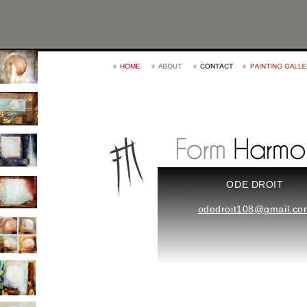
ODE DROIT
odedroit108@gmail.co